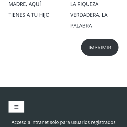
MADRE, AQUÍ
LA RIQUEZA
TIENES A TU HIJO
VERDADERA, LA
PALABRA
IMPRIMIR
Toggle
Navigation
Aviso Legal
Acceso a Intranet solo para usuarios registrados