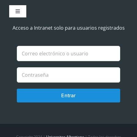
Toggle
Navigation
Aviso Legal
Acceso a Intranet solo para usuarios registrados
Política de Cookies
Política de privacidad
Entrar
Copyright 2024 |
Universitas Albertiana
| Todos los derechos