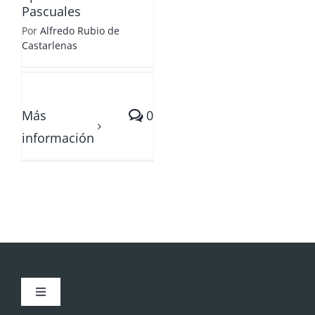
Pascuales
Por
Alfredo Rubio de
Castarlenas
Más
0
información
Toggle
Navigation