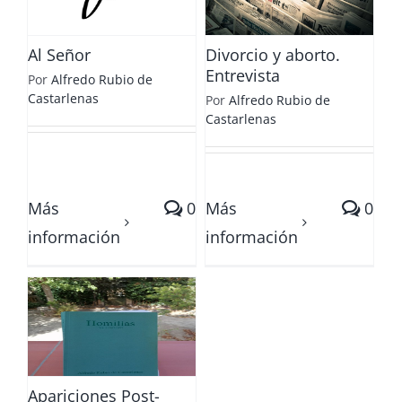
Entrevista
Al Señor
Divorcio y aborto.
Entrevista
Por
Alfredo Rubio de
Castarlenas
Por
Alfredo Rubio de
Castarlenas
Más
0
Más
0
información
información
t-
Apariciones Post-