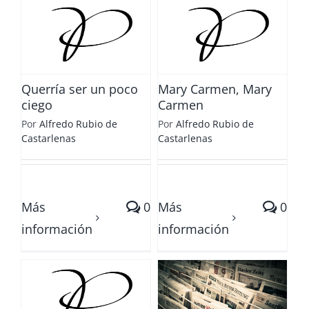
Mary Carmen,
Mary Carmen
Querría ser un poco
Mary Carmen, Mary
ciego
Carmen
Por
Alfredo Rubio de
Por
Alfredo Rubio de
Castarlenas
Castarlenas
Más
0
Más
0
información
información
Divorcio y
aborto.