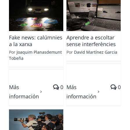
Aprendre a
escoltar sense
interferències
Fake news: calúmnies
Aprendre a escoltar
a la xarxa
sense interferències
Por
Joaquim Planasdemunt
Por
David Martínez Garcia
Tobeña
Más
0
Más
0
información
información
es