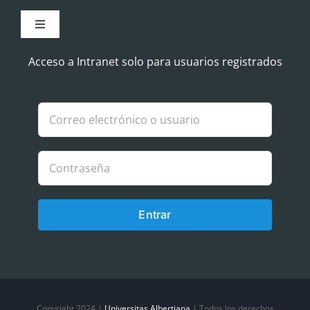
Toggle
Navigation
Aviso Legal
Acceso a Intranet solo para usuarios registrados
Política de Cookies
Política de privacidad
Entrar
Copyright 2024 |
Universitas Albertiana
| Todos los derechos