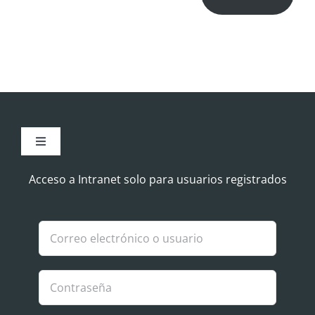
Toggle
Navigation
Aviso Legal
Acceso a Intranet solo para usuarios registrados
Política de Cookies
Política de privacidad