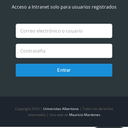
Navigation
Aviso Legal
Acceso a Intranet solo para usuarios registrados
Política de Cookies
Política de privacidad
Entrar
Copyright 2024 |
Universitas Albertiana
| Todos los derechos
reservados | Una web de
Mauricio Mardones