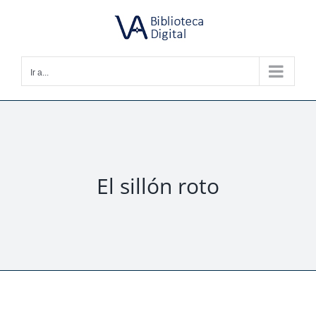
Saltar
al
contenido
Ir a...
El sillón roto