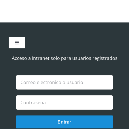
Toggle
Navigation
Aviso Legal
Acceso a Intranet solo para usuarios registrados
Política de Cookies
Política de privacidad
Entrar