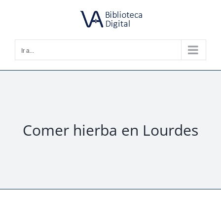
Saltar
al
contenido
Ir a...
Comer hierba en Lourdes