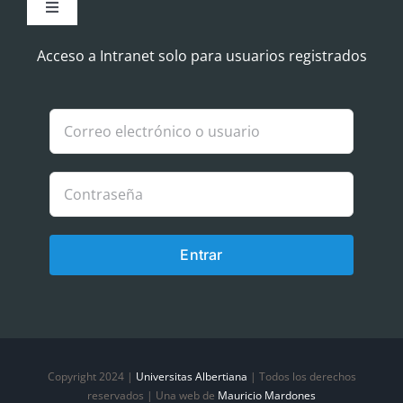
Toggle
Navigation
Aviso Legal
Acceso a Intranet solo para usuarios registrados
Política de Cookies
Política de privacidad
Entrar
Copyright 2024 |
Universitas Albertiana
| Todos los derechos
reservados | Una web de
Mauricio Mardones