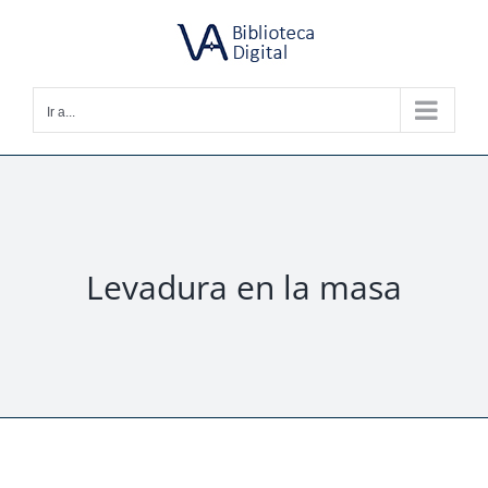
Saltar
al
contenido
Ir a...
Levadura en la masa