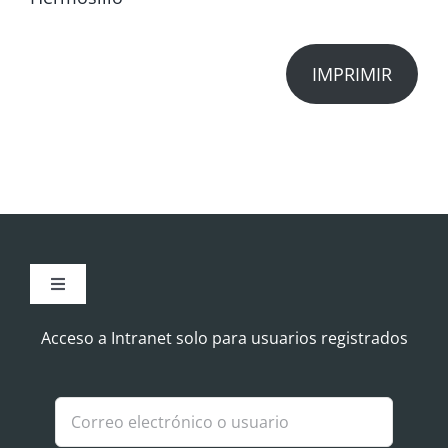
IMPRIMIR
Toggle
Navigation
Aviso Legal
Acceso a Intranet solo para usuarios registrados
Política de Cookies