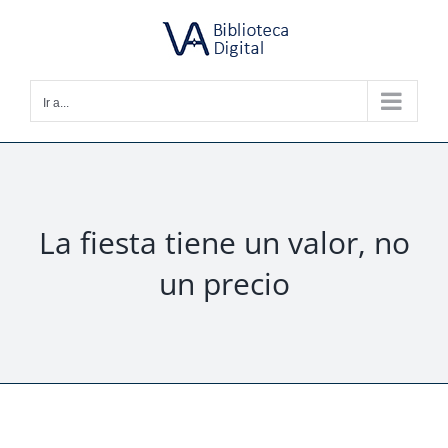
Saltar
al
contenido
Ir a...
La fiesta tiene un valor, no
un precio