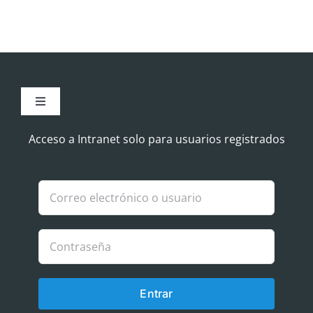
Toggle
Navigation
Aviso Legal
Acceso a Intranet solo para usuarios registrados
Política de Cookies
Política de privacidad
Entrar