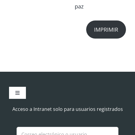
paz
IMPRIMIR
Toggle
Navigation
Aviso Legal
Acceso a Intranet solo para usuarios registrados
Política de Cookies