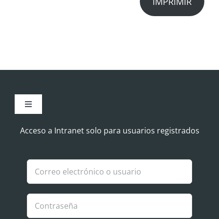
IMPRIMIR
Toggle
Navigation
Aviso Legal
Acceso a Intranet solo para usuarios registrados
Política de Cookies
Política de privacidad