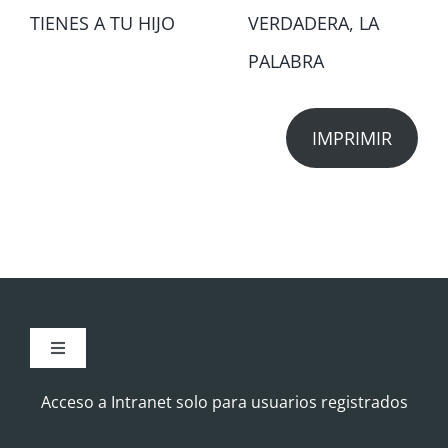
TIENES A TU HIJO
VERDADERA, LA
PALABRA
IMPRIMIR
Toggle
Navigation
Aviso Legal
Acceso a Intranet solo para usuarios registrados